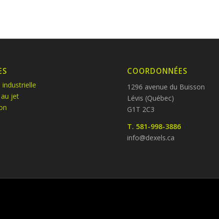
ES
COORDONNÉES
 industrielle
1296 avenue du Buisson
 au jet
Lévis (Québec)
ion
G1T 2C3
T. 581-998-3886
info@dexels.ca